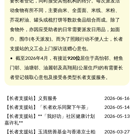
要长者登记，同时接受其他机构的转介。每次派发活
动食物有所不同，主要由米、全蛋面、米线、米粉、
芥花籽油、罐头或梳打饼等数款食品组合而成。除了
食物外，亦因应受助者的日常需要派发日用品，如面
巾、围巾(冬天派发)。而为了照顾行动不便人士，长者
支援站的义工会上门探访送赠心意包。
• 截至2026年4月，有接近
920位
居住于高怡邨、鲤鱼
门邨、油塘邨、油麗邨及高翔苑(公屋住戶)的有需要长
者登记领取心意包及接受各类型长者支援服务。
【长者支援站】义剪服务
2026-06-16
【长者支援站】「长者欢乐同聚下午茶」
2026-05-14
【长者支援站】**「我好叻」社区健康计划
2026-05-13
嘉许礼**
【长者支援站】玉清慈善基金与香港京士柏
2026-03-27